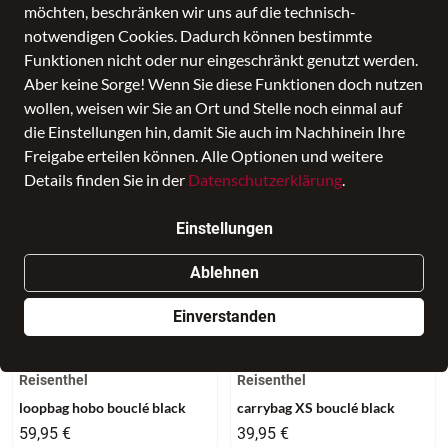
möchten, beschränken wir uns auf die technisch-
SALE
Farbe
notwendigen Cookies. Dadurch können bestimmte
Funktionen nicht oder nur eingeschränkt genutzt werden.
Aber keine Sorge! Wenn Sie diese Funktionen doch nutzen
21 Produkte
wollen, weisen wir Sie an Ort und Stelle noch einmal auf
die Einstellungen hin, damit Sie auch im Nachhinein Ihre
Freigabe erteilen können. Alle Optionen und weitere
Details finden Sie in der
Datenschutzerklärung
.
Einstellungen
Ablehnen
Einverstanden
NEU
NEU
Reisenthel
Reisenthel
loopbag hobo bouclé black
carrybag XS bouclé black
59,95 €
39,95 €