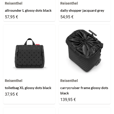
Reisenthel
Reisenthel
allrounder L glossy dots black
daily shopper jacquard grey
57,95 €
54,95 €
Reisenthel
Reisenthel
toiletbag XL glossy dots black
carrycruiser frame glossy dots
black
37,95 €
139,95 €