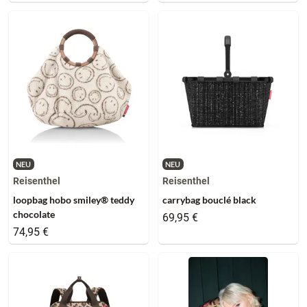
NEU
NEU
Reisenthel
Reisenthel
loopbag hobo smiley® teddy
carrybag bouclé black
chocolate
69,95 €
74,95 €