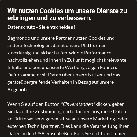
Große Bleiche 7, 55116 Mainz
Wir nutzen Cookies um unsere Dienste zu
erbringen und zu verbessern.
Datenschutz - Sie entscheiden!
Bagmondo und unsere Partner nutzen Cookies und
andere Technologien, damit unsere Plattformen
Schule
Reise
Business
Freizeit
Fashion & Lifestyle
zuverlässig und sicher laufen, wir die Performance
nachvollziehen und Ihnen in Zukunft möglichst relevante
Inhalte und personalisierte Werbung zeigen können.
Reisenthel
Dafür sammeln wir Daten über unsere Nutzer und das
geräteübergreifende Verhalten in Bezug auf unsere
Angebote.
Alle Produkte
Wenn Sie auf den Button
"Einverstanden"
klicken, geben
Sie dazu Ihre Zustimmung und erlauben uns, diese Daten
an Dritte weiterzugeben, etwa an unsere Marketing- oder
ALLE FILTER
externen Technikpartner. Dies kann die Verarbeitung Ihrer
Daten in den USA einschließen. Falls Sie nicht zustimmen